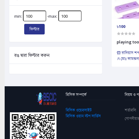
min:
-max:
৳100
ফিল্টার
playing too
রাদিয়াস শ
রঙ দ্বারা ফিল্টার করুন
মোঃ কামরু
বিসিক সম্পর্কে
নিয়ম ও পদ
বিসিক ওয়েবসাইট
শর্তাবলি
বিসিক ওয়ান স্টপ সার্ভিস
গোপনীয়ত