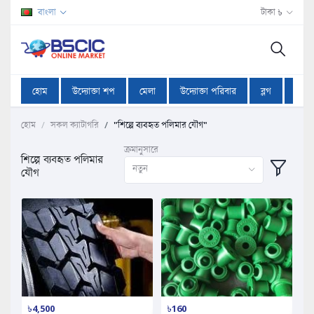
বাংলা
টাকা ৳
হোম
উদ্যোক্তা শপ
মেলা
উদ্যোক্তা পরিবার
ব্লগ
অফা
হোম
সকল ক্যাটাগরি
"শিল্পে ব্যবহৃত পলিমার যৌগ"
ক্রমানুসারে
শিল্পে ব্যবহৃত পলিমার
নতুন
যৌগ
৳4,500
৳160