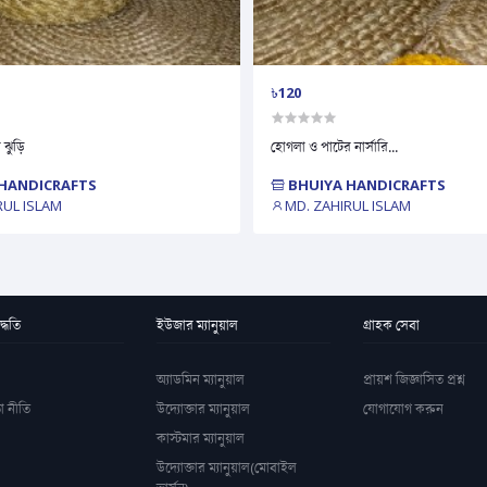
৳120
 ঝুড়ি
হোগলা ও পাটের নার্সারি...
HANDICRAFTS
BHUIYA HANDICRAFTS
RUL ISLAM
MD. ZAHIRUL ISLAM
্ধতি
ইউজার ম্যানুয়াল
গ্রাহক সেবা
অ্যাডমিন ম্যানুয়াল
প্রায়শ জিজ্ঞাসিত প্রশ্ন
া নীতি
উদ্যোক্তার ম্যানুয়াল
যোগাযোগ করুন
কাস্টমার ম্যানুয়াল
উদ্যোক্তার ম্যানুয়াল(মোবাইল