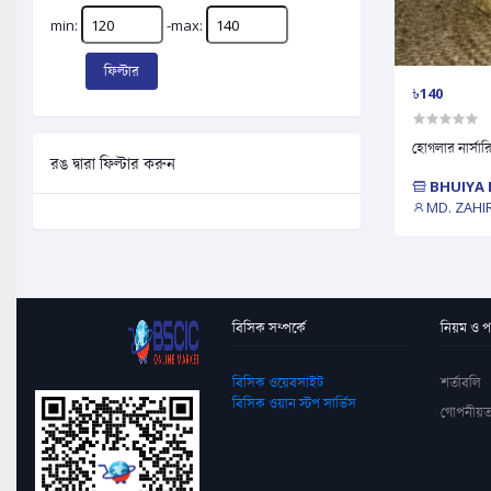
min:
-max:
ফিল্টার
৳140
হোগলার নার্সারি
রঙ দ্বারা ফিল্টার করুন
BHUIYA 
MD. ZAHI
বিসিক সম্পর্কে
নিয়ম ও পদ
বিসিক ওয়েবসাইট
শর্তাবলি
বিসিক ওয়ান স্টপ সার্ভিস
গোপনীয়ত