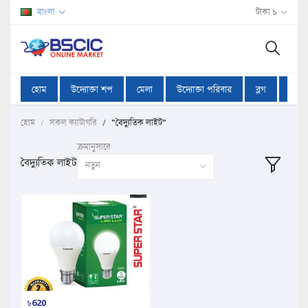
বাংলা
টাকা ৳
হোম
উদ্যোক্তা শপ
মেলা
উদ্যোক্তা পরিবার
ব্লগ
অফা
হোম
সকল ক্যাটাগরি
"বৈদ্যুতিক লাইট"
ক্রমানুসারে
বৈদ্যুতিক লাইট
নতুন
৳620