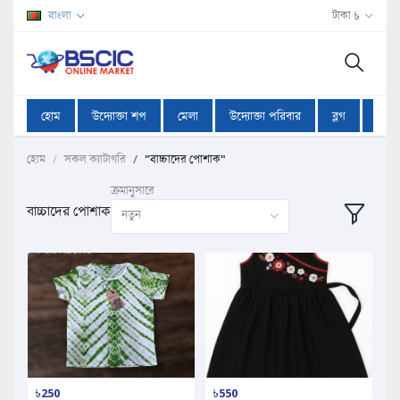
বাংলা
টাকা ৳
হোম
উদ্যোক্তা শপ
মেলা
উদ্যোক্তা পরিবার
ব্লগ
অফা
হোম
সকল ক্যাটাগরি
"বাচ্চাদের পোশাক"
ক্রমানুসারে
বাচ্চাদের পোশাক
নতুন
৳250
৳550