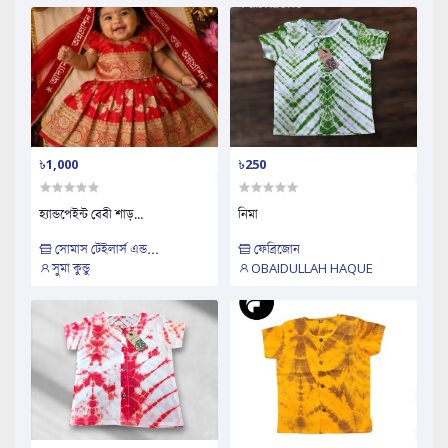
৳1,000
৳250
হ্যান্ডপেইন্ট বেবী শাড়...
নিমা
সোমাস টেইলার্স এন্ড...
ফেব্রিজোন
সুমা কুন্ডু
OBAIDULLAH HAQUE