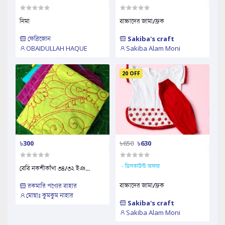
নিমা
বাচ্চাদের জামা/ফ্রক
ফেব্রিজোন
Sakiba's craft
OBAIDULLAH HAQUE
Sakiba Alam Moni
20 OFF
৳300
৳650
৳630
- ডিসকাউন্ট অফার
বেবি নকশীকাঁথা ৩৪/৩২ ইঞ...
বাচ্চাদের জামা/ফ্রক
রকমারি পণ্যের বাহার
মোছাঃ কুমকুম নাহার
Sakiba's craft
Sakiba Alam Moni