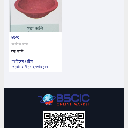
৳840
মক্কা জালি
হিমেল প্লাষ্টিক
মোঃ আলীনুর ইসলাম (রন...