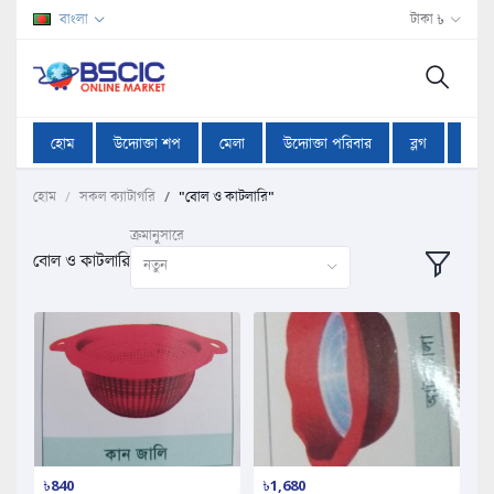
বাংলা
টাকা ৳
হোম
উদ্যোক্তা শপ
মেলা
উদ্যোক্তা পরিবার
ব্লগ
অফা
হোম
সকল ক্যাটাগরি
"বোল ও কাটলারি"
ক্রমানুসারে
বোল ও কাটলারি
নতুন
৳840
৳1,680